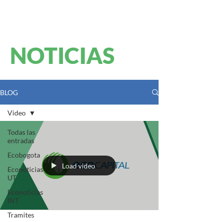
NOTICIAS
BLOG
Video
Todas las
entradas
Ecobogota
Load video
Econoticias
UT
Econoticias
INT
Tramites