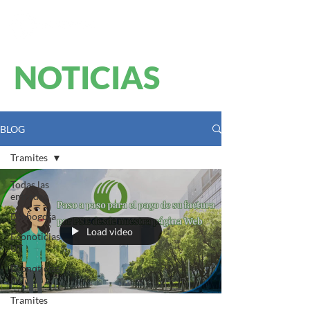
NOTICIAS
BLOG
Tramites
Todas las
entradas
Ecobogota
Load video
Econoticias
UT
Econoticias
INT
Tramites