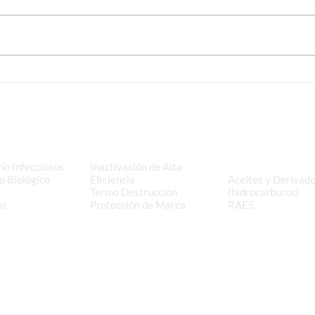
Programación Rutas Festivo
Prog
03-11-2025
13-1
e Residuos
Tratamiento
Valorización y
s
y Disposición Final
Aprovechamiento 
Residuos
io Infecciosos
Inactivación de Alta
o Biológico
Eficiencia
Aceites y Derivad
Termo Destrucción
(hidrocarburos)
os
Protección de Marca
RAES