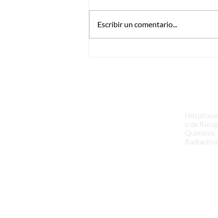
Escribir un comentario...
Programación Rutas Festivo
17-11-2025
Transporte y
Gestión d
Logística de
Peligroso
Residuos
Hospitalar
o de Riesg
Quimicos
Radiactiv