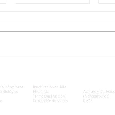
Programación Rutas Festivo
Prog
03-11-2025
13-1
e Residuos
Tratamiento
Valorización y
s
y Disposición Final
Aprovechamiento 
Residuos
io Infecciosos
Inactivación de Alta
o Biológico
Eficiencia
Aceites y Derivad
Termo Destrucción
(hidrocarburos)
os
Protección de Marca
RAES