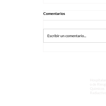
Comentarios
Escribir un comentario...
Programación Rutas Festivo
17-11-2025
Transporte y
Gestión d
Logística de
Peligroso
Residuos
Hospitalar
o de Riesg
Quimicos
Radiactiv