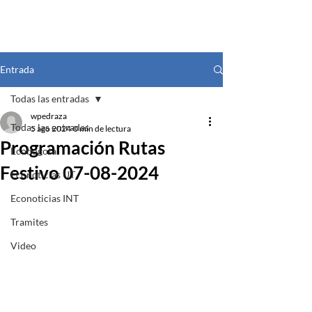
Entrada
Todas las entradas
wpedraza
Todas las entradas
5 ago 2024
0 min de lectura
Programación Rutas
Ecobogota
Festivo 07-08-2024
Econoticias UT
Econoticias INT
Tramites
Video