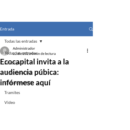
Entrada
Todas las entradas
Administrador
Todas las entradas
22 dic 2021
0 min de lectura
Ecocapital invita a la
Ecobogota
audiencia púbica:
Econoticias UT
infórmese aquí
Econoticias INT
Tramites
Video