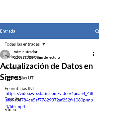
Entrada
Todas las entradas
Administrador
Todas las entradas
12 oct 2021
0 min de lectura
Actualización de Datos en
Ecobogota
Sigres
Econoticias UT
Econoticias INT
https://video.wixstatic.com/video/1aea54_48f
Tramites
ef69a5e784ce5af77629372af252f/1080p/mp
4/file.mp4
Video